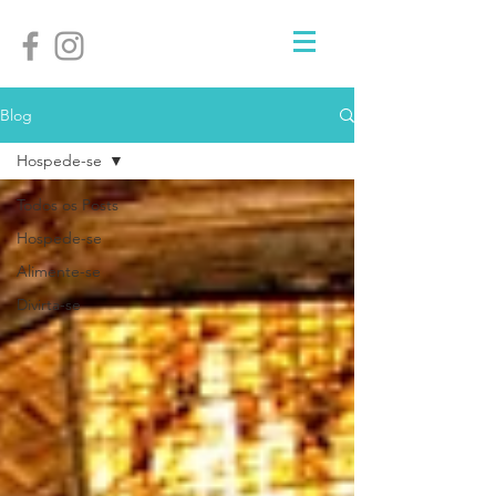
Blog
Hospede-se
Todos os Posts
Hospede-se
Alimente-se
Divirta-se